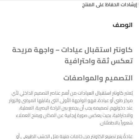
إرشادات الحفاظ على المنتج
الوصف
كاونتر استقبال عيادات – واجهة مريحة
تعكس ثقة واحترافية
التصميم والمواصفات
يُعتبر
كاونتر استقبال العيادات
من أهم عناصر التصميم الداخلي لأي
مركز طبي أو عيادة، فهو الواجهة الأولى التي يقابلها المرضى والزوار
عند دخولهم. تصميمه يجب أن يجمع بين الراحة البصرية، العملية،
والاحترافية، بحيث يعكس صورة إيجابية عن المكان ويمنح العملاء
شعوراً بالاطمئنان.
عادةً يتم تصنيع الكاونتر من خامات متينة مثل الخشب الطبيعي أو