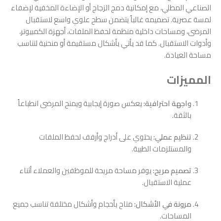
الصناعي المطلي، مع إمكانية دمج الزجاج أو الإضاءة المخفية لإضفاء
لمسة عصرية. تصميمه غالباً يتضمن سطح علوي واسع لاستقبال
المرضى، ومساحات داخلية منظمة لحفظ الملفات، أجهزة الكمبيوتر،
وأدوات الاستقبال. كما قد يأتي بأشكال مستقيمة أو منحنية لتناسب
مساحة العيادة.
المميزات
واجهة احترافية:
يعكس صورة إيجابية ويمنح المرضى انطباعاً
بالثقة.
تنظيم عملي:
يحتوي على أدراج وأرفف لحفظ الملفات
والمستلزمات الطبية.
تصميم مريح:
يوفر مساحة مريحة للموظفين والعملاء أثناء
عملية الاستقبال.
مرونة في الأشكال:
متاح بأحجام وأشكال مختلفة تناسب جميع
المساحات.