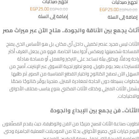
تجهيز صيدليات
تجهيز صيدليات
EGP
25.00
EGP
25.00
EGP
40.00
EGP
40.00
إضافة إلى السلة
إضافة إلى السلة
أثاث يجمع بين الأناقة والجودة.. متاح الآن عبر ميراث مصر
الأثاث ليس مجرد عنصر تكميلي داخل أي مكان، بل هو الأساس الذي يمنح
المساحة شخصيتها ويعكس أجواءها الخاصة. فهو من يجعل الغرف أكثر
راحة ودفئًا، ويخلق بيئة تساعد على التركيز والعمل، أو مساحة هادئة
للاسترخاء بعد يوم طويل. ومع تطور تجربة التسوق عبر الإنترنت، أصبح من
السهل الآن تصفح الكتالوج واختيار القطع المناسبة من الصور، ثم طلبها
بخطوات بسيطة دون الحاجة لمغادرة المنزل. متجرنا يوفّر كتالوجًا ضخمًا
يشمل الأثاث المنزلي وكذلك الأثاث المكتبي بتنوع يناسب مختلف الأذواق
والاحتياجات.
الأثاث.. فن يجمع بين الإبداع والجودة
تطورت صناعة الأثاث لتصبح مزيجًا من الفن والوظيفة، حيث يقدم المصنّعون
اليوم خيارات تلبي جميع الأذواق، بدءًا من الموديلات العملية الجاهزة وحتى
التصاميم الفريدة التي تحمل بصمة الحرفيين المبدعين.