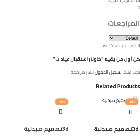
تم التقييم
1
من 5
0
المراجعات
لا توجد مراجعات بعد.
كن أول من يقيم “كاونتر استقبال عيادات”
يجب عليك
تسجيل الدخول
لنشر مراجعة.
Related Products
-38%
-38%
3dتصميم صيدلية
3dتصميم صيدلية