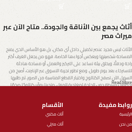
أثاث يجمع بين الأناقة والجودة.. متاح الآن عبر
ميراث مصر
الأثاث ليس مجرد عنصر تكميلي داخل أي مكان، بل هو الأساس الذي يمنح
المساحة شخصيتها ويعكس أجواءها الخاصة. فهو من يجعل الغرف أكثر
راحة ودفئًا، ويخلق بيئة تساعد على التركيز والعمل، أو مساحة هادئة
للاسترخاء بعد يوم طويل. ومع تطور تجربة التسوق عبر الإنترنت، أصبح من
السهل الآن تصفح الكتالوج واختيار القطع المناسبة من الصور، ثم طلبها
Read More
بخطوات بسيطة دون الحاجة لمغادرة المنزل. متجرنا يوفّر كتالوجًا ضخمًا
يشمل الأثاث المنزلي وكذلك الأثاث المكتبي بتنوع يناسب مختلف الأذواق
والاحتياجات.
روابط مفيدة
الأقسام
الأثاث.. فن يجمع بين الإبداع والجودة
الرئيسية
أثاث مكتبي
من نحن
أثاث منزلي
تطورت صناعة الأثاث لتصبح مزيجًا من الفن والوظيفة، حيث يقدم المصنّعون