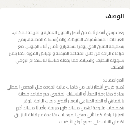
الوصف
يعد كرسي أنتظار ثابت من أفضل الحلول العملية والمريحة للمكاتب،
العيادات، المستشفيات، الشركات، والمؤسسات المختلفة. يتميز
بتصميمه المتين الذي يوفر الاستقرار والأمان أثناء الجلوس، مع
مراعاة الراحة من خلال المقاعد المبطنة والهياكل القوية. كما يتميز
بسهولة التنظيف والصيانة، مما يجعله مناسبًا للاستخدام اليومي
المكثف.
المواصفات:
يُصنع كرسي أنتظار ثابت من خامات عالية الجودة مثل المعدن المطلي
بمادة مقاومة للصدأ، أو البلاستيك المقوى، مع مقاعد مبطنة
بالقماش أو الجلد الصناعي لتوفير أقصى درجات الراحة. يتوفر
بتصميمات متنوعة تشمل مساند ظهر مريحة، وأحيانًا مساند أذرع
لتعزيز الراحة. كما تأتي بعض الموديلات بقاعدة غير قابلة للانزلاق
لضمان الثبات على جميع أنواع الأرضيات.