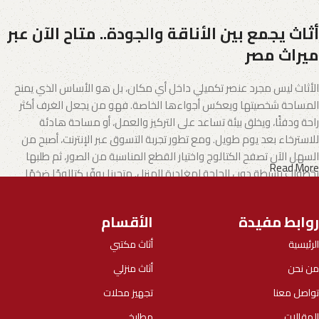
أثاث يجمع بين الأناقة والجودة.. متاح الآن عبر
ميراث مصر
الأثاث ليس مجرد عنصر تكميلي داخل أي مكان، بل هو الأساس الذي يمنح
المساحة شخصيتها ويعكس أجواءها الخاصة. فهو من يجعل الغرف أكثر
راحة ودفئًا، ويخلق بيئة تساعد على التركيز والعمل، أو مساحة هادئة
للاسترخاء بعد يوم طويل. ومع تطور تجربة التسوق عبر الإنترنت، أصبح من
السهل الآن تصفح الكتالوج واختيار القطع المناسبة من الصور، ثم طلبها
Read More
بخطوات بسيطة دون الحاجة لمغادرة المنزل. متجرنا يوفّر كتالوجًا ضخمًا
يشمل الأثاث المنزلي وكذلك الأثاث المكتبي بتنوع يناسب مختلف الأذواق
والاحتياجات.
روابط مفيدة
الأقسام
الأثاث.. فن يجمع بين الإبداع والجودة
الرئيسية
أثاث مكتبي
من نحن
أثاث منزلي
تطورت صناعة الأثاث لتصبح مزيجًا من الفن والوظيفة، حيث يقدم المصنّعون
اليوم خيارات تلبي جميع الأذواق، بدءًا من الموديلات العملية الجاهزة وحتى
تواصل معنا
تجهيز محلات
التصاميم الفريدة التي تحمل بصمة الحرفيين المبدعين.
المقالات
مطابخ