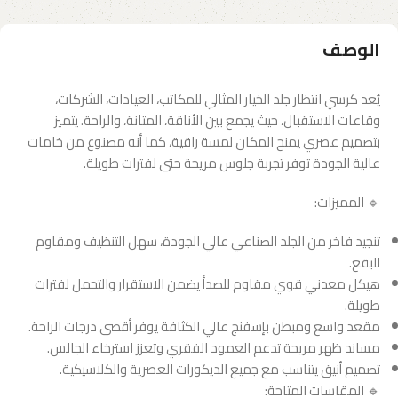
الوصف
يُعد كرسي انتظار جلد الخيار المثالي للمكاتب، العيادات، الشركات،
وقاعات الاستقبال، حيث يجمع بين الأناقة، المتانة، والراحة. يتميز
بتصميم عصري يمنح المكان لمسة راقية، كما أنه مصنوع من خامات
عالية الجودة توفر تجربة جلوس مريحة حتى لفترات طويلة.
🔹 المميزات:
تنجيد فاخر من الجلد الصناعي عالي الجودة، سهل التنظيف ومقاوم
للبقع.
هيكل معدني قوي مقاوم للصدأ يضمن الاستقرار والتحمل لفترات
طويلة.
مقعد واسع ومبطن بإسفنج عالي الكثافة يوفر أقصى درجات الراحة.
مساند ظهر مريحة تدعم العمود الفقري وتعزز استرخاء الجالس.
تصميم أنيق يتناسب مع جميع الديكورات العصرية والكلاسيكية.
🔹 المقاسات المتاحة: