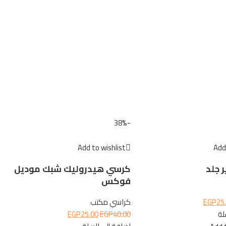
-38%
Add to wishlist
Add 
 جلد
كرسي هيدروليك شبك موديل
فوكس
25
EGP
كراسي مكتب
لة
40.00
EGP
25.00
EGP