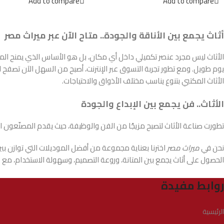
Add to compare
Add to compare
أثاث يجمع بين الأناقة والجودة.. متاح الآن عبر ميراث مصر
الأثاث ليس مجرد عنصر تكميلي داخل أي مكان، بل هو الأساس الذي يمنح المس
يوم طويل. ومع تطور تجربة التسوق عبر الإنترنت، أصبح من السهل الآن تصفح الك
الأثاث المكتبي بتنوع يناسب مختلف الأذواق والاحتياجات.
الأثاث.. فن يجمع بين الإبداع والجودة
تطورت صناعة الأثاث لتصبح مزيجًا من الفن والوظيفة، حيث يقدم المصنّعون الي
نحن في
ميراث مصر
اخترنا بعناية مجموعة من أفضل الموديلات التي توازن بي
الحصول على أثاث يجمع بين المتانة، وروعة التصميم، وسهولة الاستخدام، م
روابط مفيدة
الرئيسية