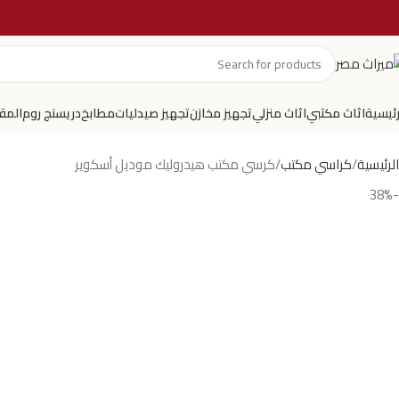
رئيسية
اثاث مكتبي
اثاث منزلي
تجهيز مخازن
تجهيز صيدليات
مطابخ
دريسنج روم
المق
الرئيسية
كراسي مكتب
كرسي مكتب هيدروليك موديل أسكوير
-38%