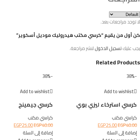
لا توجد مراجعات بعد.
كن أول من يقيم “كرسي مكتب هيدروليك موديل أسكوير”
يجب عليك
تسجيل الدخول
لنشر مراجعة.
Related Products
-38%
-38%
Add to wishlist
Add to wishlist
كرسي استرخاء ليزي بوي
كرسي جيمينج
كراسي مكتب
كراسي مكتب
EGP
25.00
EGP
40.00
EGP
25.00
EGP
40.00
إضافة إلى السلة
إضافة إلى السلة