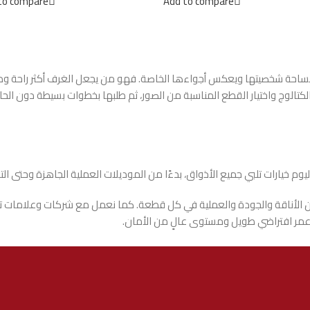
to compare
Add to compare
احة شخصيتها ويعكس أجواءها الخاصة. فهو من يجعل الغرف أكثر راحة ودفئًا،
تالوج واختيار القطع المناسبة من الصور، ثم طلبها بخطوات بسيطة دون الحاجة 
وم خيارات تلبي جميع الأذواق، بدءًا من الموديلات العملية الجاهزة وحتى ال
ن الأناقة والجودة والعملية في كل قطعة. كما نعمل مع شركات وعلامات تجاري
ع عمر افتراضي طويل ومستوى عالٍ من الأمان.