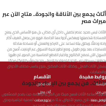
أثاث يجمع بين الأناقة والجودة.. متاح الآن عبر
ميراث مصر
الأثاث ليس مجرد عنصر تكميلي داخل أي مكان، بل هو الأساس الذي يمنح
المساحة شخصيتها ويعكس أجواءها الخاصة. فهو من يجعل الغرف أكثر
راحة ودفئًا، ويخلق بيئة تساعد على التركيز والعمل، أو مساحة هادئة
للاسترخاء بعد يوم طويل. ومع تطور تجربة التسوق عبر الإنترنت، أصبح من
السهل الآن تصفح الكتالوج واختيار القطع المناسبة من الصور، ثم طلبها
بخطوات بسيطة دون الحاجة لمغادرة المنزل. متجرنا يوفّر كتالوجًا ضخمًا
يشمل الأثاث المنزلي وكذلك الأثاث المكتبي بتنوع يناسب مختلف الأذواق
والاحتياجات.
روابط مفيدة
الأقسام
الأثاث.. فن يجمع بين الإبداع والجودة
الرئيسية
أثاث مكتبي
من نحن
أثاث منزلي
تطورت صناعة الأثاث لتصبح مزيجًا من الفن والوظيفة، حيث يقدم المصنّعون
اليوم خيارات تلبي جميع الأذواق، بدءًا من الموديلات العملية الجاهزة وحتى
تواصل معنا
تجهيز محلات
التصاميم الفريدة التي تحمل بصمة الحرفيين المبدعين.