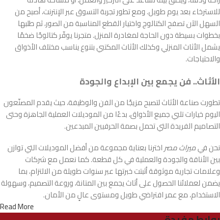
للاسترخاء بعد يوم طويل. ومع تطور تجربة التسوق عبر الإنترنت، أصبح من
السهل الآن تصفح الكتالوج واختيار القطع المناسبة من الصور، ثم طلبها
بخطوات بسيطة دون الحاجة لمغادرة المنزل. متجرنا يوفّر كتالوجًا ضخمًا
يشمل الأثاث المنزلي وكذلك الأثاث المكتبي بتنوع يناسب مختلف الأذواق
والاحتياجات.
الأثاث.. فن يجمع بين الإبداع والجودة
تطورت صناعة الأثاث لتصبح مزيجًا من الفن والوظيفة، حيث يقدم المصنّعون
اليوم خيارات تلبي جميع الأذواق، بدءًا من الموديلات العملية الجاهزة وحتى
التصاميم الفريدة التي تحمل بصمة الحرفيين المبدعين.
نحن في
ميراث مصر
اخترنا بعناية مجموعة من أفضل الموديلات التي توازن
بين الأناقة والجودة والعملية في كل قطعة. كما نعمل مع شركات
وعلامات تجارية موثوقة أثبتت خبرتها عبر سنوات طويلة من الالتزام، بما
يضمن لعملائنا الحصول على أثاث يجمع بين المتانة، وروعة التصميم، وسهولة
الاستخدام، مع عمر افتراضي طويل ومستوى عالٍ من الأمان.
Read More
روابط مفيدة