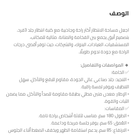
الوصف
اجعل مساحة الانتظار أكثر راحة وجاذبية مع كنبة انتظار جلد 3فرد،
بتصميم أنيق يجمع بين الفخامة والمتانة. مثالية للمكاتب،
المستشفيات، العيادات، البنوك، والشركات، حيث توفر أقصى درجات
الراحة مع جودة تدوم طويلًا.
🔹 المواصفات والتفاصيل:
✅ الخامة:
▫ التنجيد: جلد صناعي عالي الجودة، مقاوم للبقع والتآكل، سهل
التنظيف ويوفر لمسة راقية.
▫ الإطار: معدن متين مطلي بطبقة مقاومة للصدأ والتآكل، مما يضمن
الثبات والقوة.
✅ المقاسات:
▫ الطول: 180 سم، مناسب لثلاثة أشخاص براحة تامة.
▫ العُمق: 65 سم، يوفر جلسة مريحة وداعمة.
▫ الارتفاع: 85 سم، يدعم استقامة الظهر ويخفف الضغط أثناء الجلوس