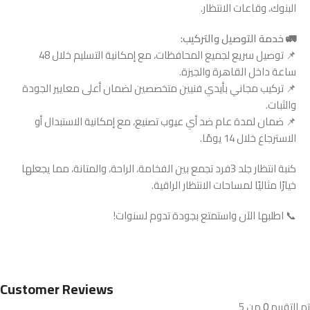
البنوك، وقاعات الانتظار.
🚛 خدمة التوصيل والتركيب:
📌 توصيل سريع لجميع المحافظات، مع إمكانية التسليم خلال 48
ساعة داخل القاهرة والجيزة.
📌 تركيب مجاني بأيدي فنيين متخصصين لضمان أعلى معايير الجودة
والثبات.
📌 ضمان لمدة عام ضد أي عيوب تصنيع، مع إمكانية الاستبدال أو
الاسترجاع خلال 14 يومًا.
كنبة انتظار جلد 3فرد تجمع بين الفخامة، الراحة، والمتانة، مما يجعلها
خيارًا مثاليًا لمساحات الانتظار الراقية.
📞 اطلبها الآن واستمتع بجودة تدوم لسنوات!
Customer Reviews
تم التقييم
0
من 5