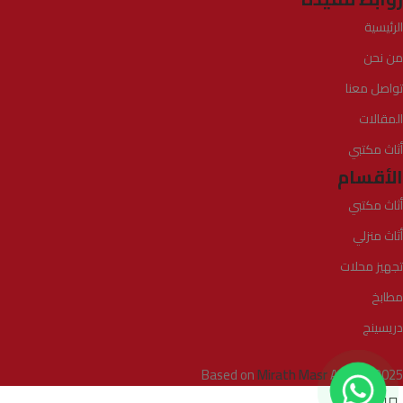
الرئيسية
من نحن
تواصل معنا
المقالات
أثاث مكتبي
الأقسام
أثاث مكتبي
أثاث منزلي
تجهيز محلات
مطابخ
دريسينج
Based on
Mirath Masr
Agency
2025
0