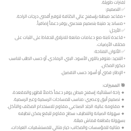
لفترات طويلة.
✅ التصميم:
▫ مقاعد مبطنة بإسفنج عالي الكثافة لتوفير أقصى درجات الراحة.
▫ مساند يد متينة بتصميم هندسي يوفر دعماً إضافياً.
✅ الأرجل:
▫ قاعدة ثابتة مع دعامات مانعة للانزلاق للحفاظ على الثبات على
مختلف الأرضيات.
✅ الألوان المتاحة:
▫ التنجيد: متوفر باللون الأسود، البني، الرمادي، أو حسب الطلب لتناسب
ديكور المكان.
▫ الإطار: فضي أو أسود حسب التفضيل.
🎯 المميزات:
🔸 راحة استثنائية: إسفنج مبطن يوفر دعماً كاملاً للظهر والمقعدة.
🔸 تصميم أنيق وعصري: مناسب للمساحات الرسمية وغير الرسمية.
🔸 مقاومة عالية: الجلد الصناعي مقاوم للاستخدام المكثف والتآكل.
🔸 سهولة الصيانة والتنظيف: سطح مقاوم للبقع يمكن تنظيفه
بسهولة بقطعة قماش مبللة.
🔸 مثالية للمؤسسات والمكاتب: خيار مثالي للمستشفيات، العيادات،