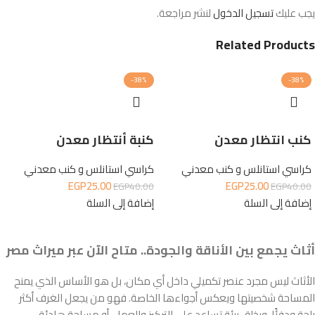
يجب عليك
تسجيل الدخول
لنشر مراجعة.
Related Products
-38%
-38%
كنب انتظار معدن
كنبة أنتظار معدن
كراسي استانلس و كنب معدني
كراسي استانلس و كنب معدني
EGP
25.00
EGP
25.00
EGP
40.00
EGP
40.00
إضافة إلى السلة
إضافة إلى السلة
أثاث يجمع بين الأناقة والجودة.. متاح الآن عبر ميراث مصر
الأثاث ليس مجرد عنصر تكميلي داخل أي مكان، بل هو الأساس الذي يمنح
المساحة شخصيتها ويعكس أجواءها الخاصة. فهو من يجعل الغرف أكثر
راحة ودفئًا، ويخلق بيئة تساعد على التركيز والعمل، أو مساحة هادئة