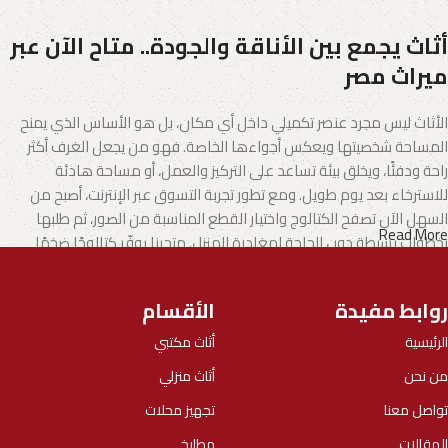
أثاث يجمع بين الأناقة والجودة.. متاح الآن عبر
ميراث مصر
الأثاث ليس مجرد عنصر تكميلي داخل أي مكان، بل هو الأساس الذي يمنح
المساحة شخصيتها ويعكس أجواءها الخاصة. فهو من يجعل الغرف أكثر
راحة ودفئًا، ويخلق بيئة تساعد على التركيز والعمل، أو مساحة هادئة
للاسترخاء بعد يوم طويل. ومع تطور تجربة التسوق عبر الإنترنت، أصبح من
السهل الآن تصفح الكتالوج واختيار القطع المناسبة من الصور، ثم طلبها
Read More
بخطوات بسيطة دون الحاجة لمغادرة المنزل. متجرنا يوفّر كتالوجًا ضخمًا
يشمل الأثاث المنزلي وكذلك الأثاث المكتبي بتنوع يناسب مختلف الأذواق
والاحتياجات.
روابط مفيدة
الأقسام
الأثاث.. فن يجمع بين الإبداع والجودة
الرئيسية
أثاث مكتبي
من نحن
أثاث منزلي
تطورت صناعة الأثاث لتصبح مزيجًا من الفن والوظيفة، حيث يقدم المصنّعون
اليوم خيارات تلبي جميع الأذواق، بدءًا من الموديلات العملية الجاهزة وحتى
تواصل معنا
تجهيز محلات
التصاميم الفريدة التي تحمل بصمة الحرفيين المبدعين.
المقالات
مطابخ