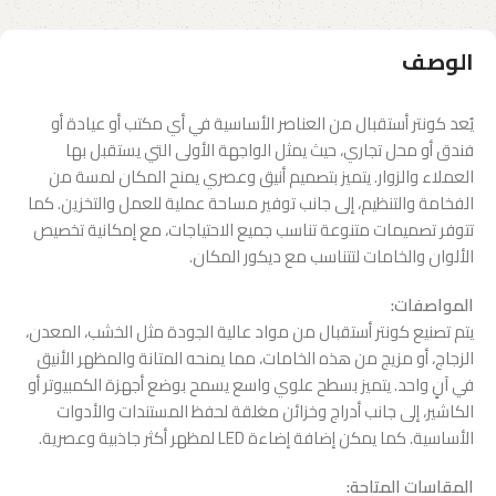
الوصف
يُعد كونتر أستقبال من العناصر الأساسية في أي مكتب أو عيادة أو
فندق أو محل تجاري، حيث يمثل الواجهة الأولى التي يستقبل بها
العملاء والزوار. يتميز بتصميم أنيق وعصري يمنح المكان لمسة من
الفخامة والتنظيم، إلى جانب توفير مساحة عملية للعمل والتخزين. كما
تتوفر تصميمات متنوعة تناسب جميع الاحتياجات، مع إمكانية تخصيص
الألوان والخامات لتتناسب مع ديكور المكان.
المواصفات:
يتم تصنيع كونتر أستقبال من مواد عالية الجودة مثل الخشب، المعدن،
الزجاج، أو مزيج من هذه الخامات، مما يمنحه المتانة والمظهر الأنيق
في آنٍ واحد. يتميز بسطح علوي واسع يسمح بوضع أجهزة الكمبيوتر أو
الكاشير، إلى جانب أدراج وخزائن مغلقة لحفظ المستندات والأدوات
الأساسية. كما يمكن إضافة إضاءة LED لمظهر أكثر جاذبية وعصرية.
المقاسات المتاحة: