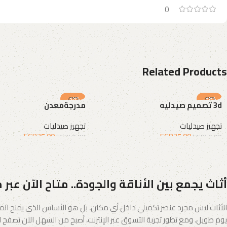
0
Related Products
-38%
-38%
3d تصميم صيدليه
مدرجةمعدن
تجهيز صيدليات
تجهيز صيدليات
EGP
25.00
EGP
25.00
EGP
40.00
EGP
40.00
إضافة إلى السلة
إضافة إلى السلة
أثاث يجمع بين الأناقة والجودة.. متاح الآن عبر 
الأثاث ليس مجرد عنصر تكميلي داخل أي مكان، بل هو الأساس الذي يمنح المس
يوم طويل. ومع تطور تجربة التسوق عبر الإنترنت، أصبح من السهل الآن تصفح الك