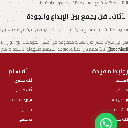
الأثاث المكتبي بتنوع يناسب مختلف الأذواق والاحتياجات.
الأثاث.. فن يجمع بين الإبداع والجودة
تطورت صناعة الأثاث لتصبح مزيجًا من الفن والوظيفة، حيث يقدم المصنّعون الي
نحن في
ميراث مصر
اخترنا بعناية مجموعة من أفضل الموديلات التي توازن بي
Read More
الحصول على أثاث يجمع بين المتانة، وروعة التصميم، وسهولة الاستخدام، م
روابط مفيدة
الأقسام
الرئيسية
أثاث مكتبي
من نحن
أثاث منزلي
تواصل معنا
تجهيز محلات
المقالات
مطابخ
أثاث مكتبي
دريسينج