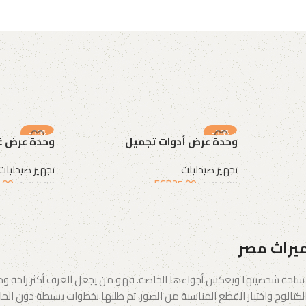
-38%
-38%
وحدة عرض أدوات تجميل
وحدة عرض غ
تجهيز صيدليات
تجهيز صيدليات
.00
EGP
25.00
EGP
40.00
EGP
40.00
إضافة إلى السلة
إضافة إلى الس
ميراث مصر
احة شخصيتها ويعكس أجواءها الخاصة. فهو من يجعل الغرف أكثر راحة ودفئًا،
تالوج واختيار القطع المناسبة من الصور، ثم طلبها بخطوات بسيطة دون الحاجة 