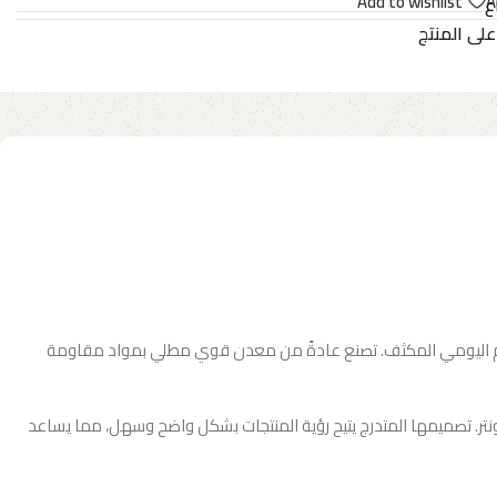
Add to wishlist
A
ع
على المنتج
دام اليومي المكثف. تصنع عادةً من معدن قوي مطلي بمواد مقاومة
كاونتر. تصميمها المتدرج يتيح رؤية المنتجات بشكل واضح وسهل، مما يساعد