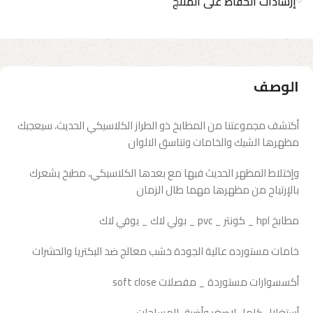
إرشادات الحفاظ على المنتج
الوصف
أكتشف مجموعتنا من المطابخ ذو الطراز الكلاسيكي الحديث، سيعجبك
مظهرها الشيك والخامات وتناسق الالوان
وإختلاط المظهر الحديث فيها مع بعدها الكلاسيكي، مطبخ يشعرك
بالإرتياح من مظهرها مهما طال الزمان
مطابخ hpl _ كونتر _ pvc _ بولي لاك _ يوفي لاك
خامات مستورده عالية الجودة خشب معالج ضد البكتريا والحشرات
أكسسوارات مستوردة _ مفصلات soft close
أستغلال كامل لاصغر وأضيق المساحات