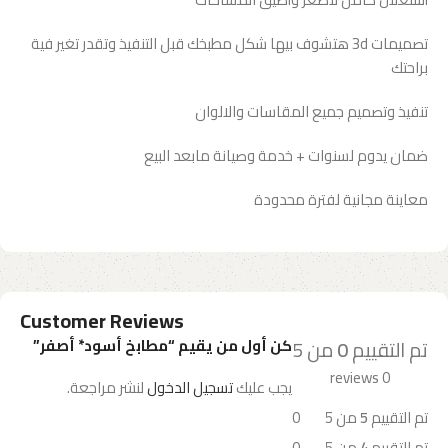
تصميمات 3d هتشوف بيها شكل مطبخك قبل التنفيذ وتقدر تغير فية
براحتك
تنفيذ وتصميم جميع المقاسات والالوان
ضمان يدوم لسنوات + خدمة وصيانة مابعد البيع
معاينة مجانية لفترة محدودة
Customer Reviews
كن أول من يقيم “مطابخ أسود* أصفر”
تم التقييم
0
من 5
0 reviews
يجب عليك
تسجيل الدخول
لنشر مراجعة.
تم التقييم
5
من 5
0
تم التقييم
4
من 5
0