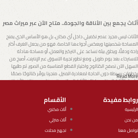
أثاث يجمع بين الأناقة والجودة.. متاح الآن عبر ميراث مصر
الأثاث ليس مجرد عنصر تكميلي داخل أي مكان، بل هو الأساس الذي يمنح
المساحة شخصيتها ويعكس أجواءها الخاصة. فهو من يجعل الغرف أكثر
راحة ودفئًا، ويخلق بيئة تساعد على التركيز والعمل، أو مساحة هادئة
للاسترخاء بعد يوم طويل. ومع تطور تجربة التسوق عبر الإنترنت، أصبح من
السهل الآن تصفح الكتالوج واختيار القطع المناسبة من الصور، ثم طلبها
بخطوات بسيطة دون الحاجة لمغادرة المنزل. متجرنا يوفّر كتالوجًا ضخمًا
Read More
يشمل الأثاث المنزلي وكذلك الأثاث المكتبي بتنوع يناسب مختلف الأذواق
والاحتياجات.
روابط مفيدة
الأقسام
الأثاث.. فن يجمع بين الإبداع والجودة
الرئيسية
أثاث مكتبي
تطورت صناعة الأثاث لتصبح مزيجًا من الفن والوظيفة، حيث يقدم المصنّعون
من نحن
أثاث منزلي
اليوم خيارات تلبي جميع الأذواق، بدءًا من الموديلات العملية الجاهزة وحتى
التصاميم الفريدة التي تحمل بصمة الحرفيين المبدعين.
تواصل معنا
تجهيز محلات