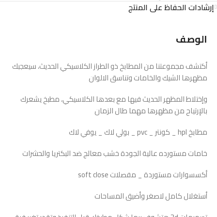
إرشادات الحفاظ على المنتج
الوصف
أكتشف مجموعتنا من المطابخ ذو الطراز الكلاسيكي الحديث، سيعجبك
مظهرها الشيك والخامات وتناسق الالوان
وإختلاط المظهر الحديث فيها مع بعدها الكلاسيكي، مطبخ يشعرك
بالإرتياح من مظهرها مهما طال الزمان
مطابخ hpl _ كونتر _ pvc _ بولي لاك _ يوفي لاك
خامات مستورده عالية الجودة خشب معالج ضد البكتريا والحشرات
أكسسوارات مستوردة _ مفصلات soft close
أستغلال كامل لاصغر وأضيق المساحات