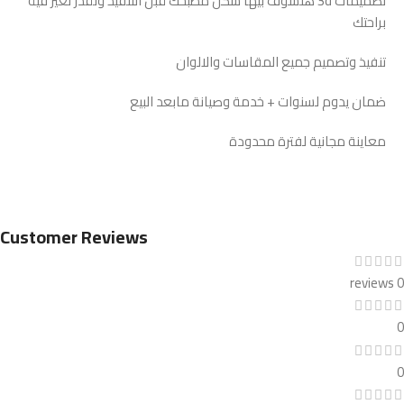
تصميمات 3d هتشوف بيها شكل مطبخك قبل التنفيذ وتقدر تغير فية
براحتك
تنفيذ وتصميم جميع المقاسات والالوان
ضمان يدوم لسنوات + خدمة وصيانة مابعد البيع
معاينة مجانية لفترة محدودة
Customer Reviews
0 reviews
0
0