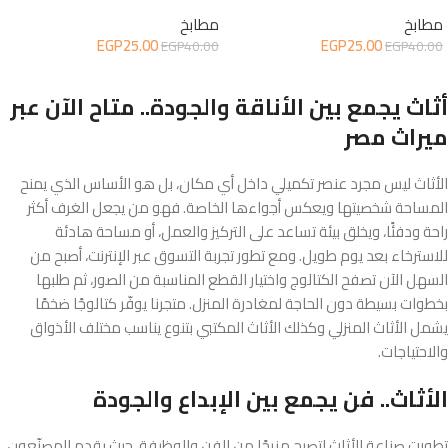
مطابخ
مطابخ
EGP
25.00
EGP
25.00
EGP
40.00
EGP
40.00
إضافة إلى السلة
إضافة إلى السلة
أثاث يجمع بين الأناقة والجودة.. متاح الآن عبر
ميراث مصر
الأثاث ليس مجرد عنصر تكميلي داخل أي مكان، بل هو الأساس الذي يمنح
المساحة شخصيتها ويعكس أجواءها الخاصة. فهو من يجعل الغرف أكثر
راحة ودفئًا، ويخلق بيئة تساعد على التركيز والعمل، أو مساحة هادئة
للاسترخاء بعد يوم طويل. ومع تطور تجربة التسوق عبر الإنترنت، أصبح من
السهل الآن تصفح الكتالوج واختيار القطع المناسبة من الصور، ثم طلبها
بخطوات بسيطة دون الحاجة لمغادرة المنزل. متجرنا يوفّر كتالوجًا ضخمًا
يشمل الأثاث المنزلي وكذلك الأثاث المكتبي بتنوع يناسب مختلف الأذواق
والاحتياجات.
الأثاث.. فن يجمع بين الإبداع والجودة
تطورت صناعة الأثاث لتصبح مزيجًا من الفن والوظيفة، حيث يقدم المصنّعون