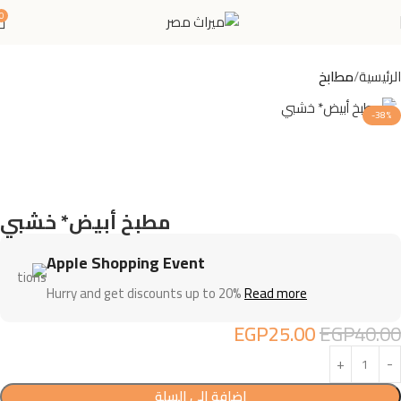
0
الرئيسية
مطابخ
-38%
مطبخ أبيض* خشبي
Apple Shopping Event
Hurry and get discounts up to 20%
Read more
EGP
25.00
EGP
40.00
إضافة إلى السلة