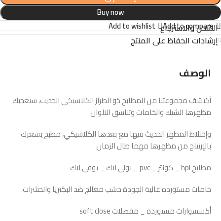
Buy now
Add to wishlist
Add to compare
الشحن والاسترجاع
إرشادات الحفاظ على المنتج
الوصف
أكتشف مجموعتنا من المطابخ ذو الطراز الكلاسيكي الحديث، سيعجبك
مظهرها الشيك والخامات وتناسق الالوان
وإختلاط المظهر الحديث فيها مع بعدها الكلاسيكي، مطبخ يشعرك
بالإرتياح من مظهرها مهما طال الزمان
مطابخ hpl _ كونتر _ pvc _ بولي لاك _ يوفي لاك
خامات مستورده عالية الجودة خشب معالج ضد البكتريا والحشرات
أكسسوارات مستوردة _ مفصلات soft close