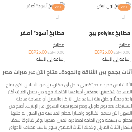
-38%
-38%
مطابخ polylac بيج
مطابخ أسود* أصفر
مطابخ
مطابخ
EGP
25.00
EGP
25.00
EGP
40.00
EGP
40.00
إضافة إلى السلة
إضافة إلى السلة
أثاث يجمع بين الأناقة والجودة.. متاح الآن عبر ميراث مصر
الأثاث ليس مجرد عنصر تكميلي داخل أي مكان، بل هو الأساس الذي يمنح
المساحة شخصيتها ويعكس أجواءها الخاصة. فهو من يجعل الغرف أكثر
راحة ودفئًا، ويخلق بيئة تساعد على التركيز والعمل، أو مساحة هادئة
للاسترخاء بعد يوم طويل. ومع تطور تجربة التسوق عبر الإنترنت، أصبح من
السهل الآن تصفح الكتالوج واختيار القطع المناسبة من الصور، ثم طلبها
بخطوات بسيطة دون الحاجة لمغادرة المنزل. متجرنا يوفّر كتالوجًا ضخمًا
يشمل الأثاث المنزلي وكذلك الأثاث المكتبي بتنوع يناسب مختلف الأذواق