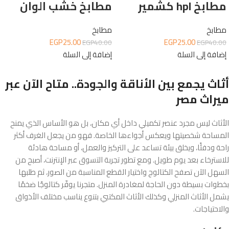
مطابخ hpl كشمير
مطابخ خشب الوان
مطابخ
مطابخ
EGP
25.00
EGP
25.00
EGP
40.00
EGP
40.00
إضافة إلى السلة
إضافة إلى السلة
أثاث يجمع بين الأناقة والجودة.. متاح الآن عبر
ميراث مصر
الأثاث ليس مجرد عنصر تكميلي داخل أي مكان، بل هو الأساس الذي يمنح
المساحة شخصيتها ويعكس أجواءها الخاصة. فهو من يجعل الغرف أكثر
راحة ودفئًا، ويخلق بيئة تساعد على التركيز والعمل، أو مساحة هادئة
للاسترخاء بعد يوم طويل. ومع تطور تجربة التسوق عبر الإنترنت، أصبح من
السهل الآن تصفح الكتالوج واختيار القطع المناسبة من الصور، ثم طلبها
بخطوات بسيطة دون الحاجة لمغادرة المنزل. متجرنا يوفّر كتالوجًا ضخمًا
يشمل الأثاث المنزلي وكذلك الأثاث المكتبي بتنوع يناسب مختلف الأذواق
والاحتياجات.