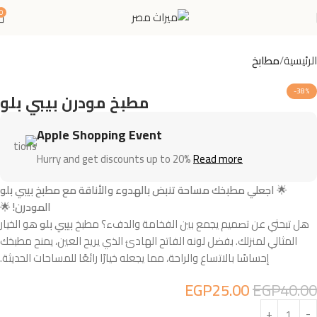
0
الرئيسية
مطابخ
-38%
مطبخ مودرن بيبي بلو
Apple Shopping Event
Hurry and get discounts up to 20%
Read more
🌟
اجعلي مطبخك مساحة تنبض بالهدوء والأناقة مع مطبخ بيبي بلو
المودرن!
🌟
هل تبحثي عن تصميم يجمع بين الفخامة والدفء؟ مطبخ
بيبي بلو
هو الخيار
المثالي لمنزلك. بفضل لونه الفاتح الهادئ الذي يريح العين، يمنح مطبخك
إحساسًا بالاتساع والراحة، مما يجعله خيارًا رائعًا للمساحات الحديثة.
EGP
25.00
EGP
40.00