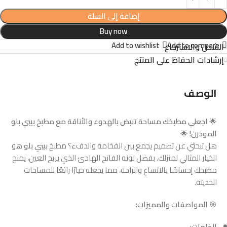
إضافة إلى السلة
Buy now
Add to wishlist
Add to compare
الشحن والاسترجاع
إرشادات الحفاظ على المنتج
الوصف
🌟
اجعلي مطبخك مساحة تنبض بالهدوء والأناقة مع مطبخ بيبي بلو
المودرن!
🌟
هل تبحثي عن تصميم يجمع بين الفخامة والدفء؟ مطبخ
بيبي بلو
هو
الخيار المثالي لمنزلك. بفضل لونه الفاتح الهادئ الذي يريح العين، يمنح
مطبخك إحساسًا بالاتساع والراحة، مما يجعله خيارًا رائعًا للمساحات
الحديثة.
🎯
المواصفات والمميزات:
الخامات: