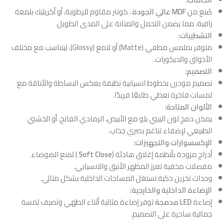
صُنع من
MDF عالي الجودة
، كونتر مقاوم للرطوبة، أو أكريليك بلمعة
راقية، مما يضمن التحمل والمتانة على المدى الطويل.
التشطيبات:
متوفر بملمس مطفي (Matte) أو لامع (Glossy)، ليتناسب مع مختلف
الأذواق والديكورات.
التصميم:
تصميم مودرن بخطوط انسيابية نظيفة يعكس البساطة والأناقة مع
لمسات فاخرة تعطي طابعًا فريدًا.
الألوان المتاحة:
يمكن دمج لون البيبي بلو مع الأبيض، الرمادي الفاتح، أو الخشبي
الطبيعي لإضفاء تناغم بصري جذاب.
الإكسسوارات والتجهيزات:
أدراج مزودة بأنظمة إغلاق هادئة (
Soft Close
) لمنع الضوضاء.
مفصلات مخفية تعزز المظهر الأنيق والانسيابي.
وحدات تخزين ذكية تستغل المساحات الداخلية بشكل مثالي.
الإضاءة الداخلية والخارجية:
إضاءة
LED مدمجة
توفر إضاءة مثالية أثناء الطهي وتضيف لمسة
جمالية ساحرة على التصميم.