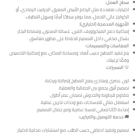
سطح العمل:
اختيارات متعددة مثل الرخام الأبيض المعرق، الجرانيت الرمادي، أو
الكوارتز عالي التحمل، مما يوفر سطحًا أنيقًا وسهل التنظيف.
الأجهزة المدمجة (اختياري):
إمكانية دمج الميكروويف، الفرن، غسالة الصحون، وشفاط البخار
بشكل مخفي داخل التصميم للحفاظ على مظهر متناسق.
المقاسات والتصميمات:
يتم تنفيذ المطبخ حسب أبعاد ومساحة المكان، مع إمكانية التخصيص
وفقًا لرغبتك.
💡
المميزات:
لون عصري وهادئ يمنح المطبخ إشراقة ورحابة.
تصميم أنيق يجمع بين الجمالية والعملية.
مقاوم للرطوبة والخدوش لضمان عمر أطول.
استغلال مثالي للمساحات مع وحدات تخزين عملية.
إضاءة LED تضفي لمسة عصرية وتبرز جمال التصميم.
🚚
خدمة التوصيل والتركيب:
تصميم وتنفيذ احترافي حسب الطلب، مع استشارات مجانية لاختيار