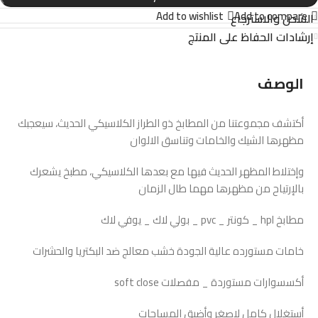
Add to wishlist
Add to compare
الشحن والاسترجاع
إرشادات الحفاظ على المنتج
الوصف
أكتشف مجموعتنا من المطابخ ذو الطراز الكلاسيكي الحديث، سيعجبك
مظهرها الشيك والخامات وتناسق الالوان
وإختلاط المظهر الحديث فيها مع بعدها الكلاسيكي، مطبخ يشعرك
بالإرتياح من مظهرها مهما طال الزمان
مطابخ hpl _ كونتر _ pvc _ بولي لاك _ يوفي لاك
خامات مستورده عالية الجودة خشب معالج ضد البكتريا والحشرات
أكسسوارات مستوردة _ مفصلات soft close
أستغلال كامل لاصغر وأضيق المساحات