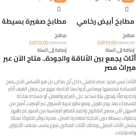
مطابخ أبيض رخامي
مطابخ صغيرة بسيطة
مطابخ
مطابخ
EGP
25.00
EGP
25.00
EGP
40.00
EGP
40.00
إضافة إلى السلة
إضافة إلى السلة
أثاث يجمع بين الأناقة والجودة.. متاح الآن عبر
ميراث مصر
الأثاث ليس مجرد عنصر تكميلي داخل أي مكان، بل هو الأساس الذي يمنح
المساحة شخصيتها ويعكس أجواءها الخاصة. فهو من يجعل الغرف أكثر
راحة ودفئًا، ويخلق بيئة تساعد على التركيز والعمل، أو مساحة هادئة
للاسترخاء بعد يوم طويل. ومع تطور تجربة التسوق عبر الإنترنت، أصبح من
السهل الآن تصفح الكتالوج واختيار القطع المناسبة من الصور، ثم طلبها
بخطوات بسيطة دون الحاجة لمغادرة المنزل. متجرنا يوفّر كتالوجًا ضخمًا
يشمل الأثاث المنزلي وكذلك الأثاث المكتبي بتنوع يناسب مختلف الأذواق
والاحتياجات.