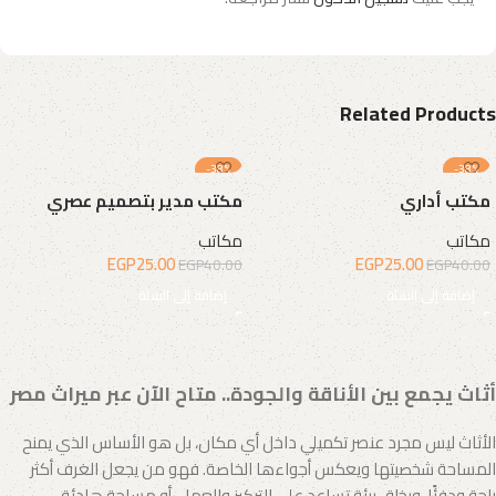
Related Products
-38%
-38%
مكتب أداري
مكتب مدير بتصميم عصري
مكاتب
مكاتب
EGP
25.00
EGP
25.00
EGP
40.00
EGP
40.00
إضافة إلى السلة
إضافة إلى السلة
أثاث يجمع بين الأناقة والجودة.. متاح الآن عبر ميراث مصر
الأثاث ليس مجرد عنصر تكميلي داخل أي مكان، بل هو الأساس الذي يمنح
المساحة شخصيتها ويعكس أجواءها الخاصة. فهو من يجعل الغرف أكثر
راحة ودفئًا، ويخلق بيئة تساعد على التركيز والعمل، أو مساحة هادئة