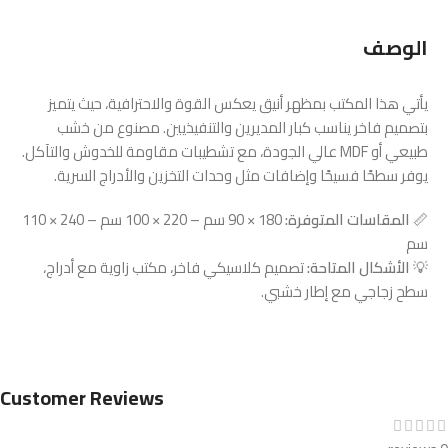
الوصف
يأتي هذا المكتب بمظهر أنيق يعكس القوة والاحترافية، حيث يتميز
بتصميم فاخر يناسب كبار المديرين والتنفيذيين. مصنوع من خشب
طبيعي أو MDF عالي الجودة، مع تشطيبات مقاومة للخدوش والتآكل.
يوفر سطحًا فسيحًا وإضافات مثل وحدات التخزين والأدراج السرية.
📏
المقاسات المتوفرة:
180 × 90 سم – 220 × 100 سم – 240 × 110
سم
💡
الأشكال المتاحة:
تصميم كلاسيكي فاخر، مكتب زاوية مع أدراج،
سطح زجاجي مع إطار خشبي.
Customer Reviews