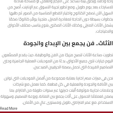
راحة ودفئًا، ويخلق بيئة تساعد على التركيز والعمل، أو مساحة هادئة
للاسترخاء بعد يوم طويل. ومع تطور تجربة التسوق عبر الإنترنت، أصبح من
السهل الآن تصفح الكتالوج واختيار القطع المناسبة من الصور، ثم طلبها
بخطوات بسيطة دون الحاجة لمغادرة المنزل. متجرنا يوفّر كتالوجًا ضخمًا
يشمل الأثاث المنزلي وكذلك الأثاث المكتبي بتنوع يناسب مختلف الأذواق
والاحتياجات.
الأثاث.. فن يجمع بين الإبداع والجودة
تطورت صناعة الأثاث لتصبح مزيجًا من الفن والوظيفة، حيث يقدم المصنّعون
اليوم خيارات تلبي جميع الأذواق، بدءًا من الموديلات العملية الجاهزة وحتى
التصاميم الفريدة التي تحمل بصمة الحرفيين المبدعين.
نحن في
ميراث مصر
اخترنا بعناية مجموعة من أفضل الموديلات التي توازن
بين الأناقة والجودة والعملية في كل قطعة. كما نعمل مع شركات
وعلامات تجارية موثوقة أثبتت خبرتها عبر سنوات طويلة من الالتزام، بما
يضمن لعملائنا الحصول على أثاث يجمع بين المتانة، وروعة التصميم، وسهولة
الاستخدام، مع عمر افتراضي طويل ومستوى عالٍ من الأمان.
Read More