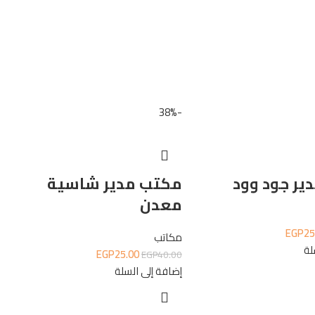
-38%
ير جود وود
مكتب مدير شاسية
معدن
EGP
25
مكاتب
لة
EGP
25.00
EGP
40.00
إضافة إلى السلة