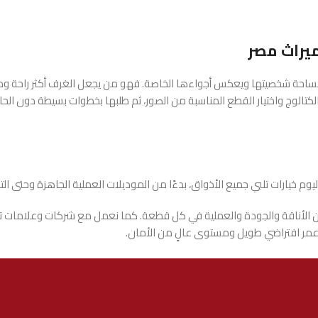
ميراث مصر
احة شخصيتها ويعكس أجواءها الخاصة. فهو من يجعل الغرف أكثر راحة ودفئًا،
تالوج واختيار القطع المناسبة من الصور، ثم طلبها بخطوات بسيطة دون الحاجة 
وم خيارات تلبي جميع الأذواق، بدءًا من الموديلات العملية الجاهزة وحتى ال
ن الأناقة والجودة والعملية في كل قطعة. كما نعمل مع شركات وعلامات تجاري
ع عمر افتراضي طويل ومستوى عالٍ من الأمان.