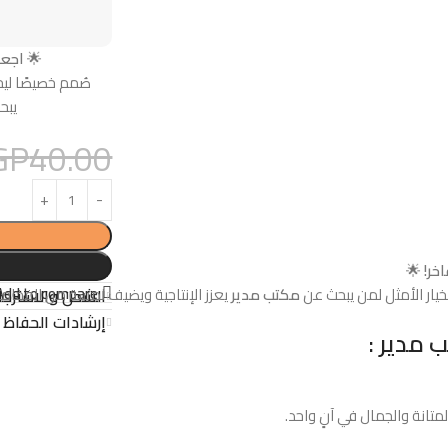
🌟
اجعل
صُمم خصيصًا ليج
يبح
GP
40.00
خر!
🌟
Add to compare
خيار الأمثل لمن يبحث عن
مكتب مدير
يعزز الإنتاجية ويضيف لمسة من الفخامة 
الشحن والاسترجا
إرشادات الحفاظ ع
 مدير :
انة والجمال في آنٍ واحد.