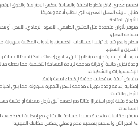
تصميم
عصري فاخر
بخطوط نظيفة وانسيابية يعكس الاحترافية والذوق الرفيع.
مثالي لـ
بيئة العمل العصرية
التي تتطلب أناقة وتنظيمًا.
الألوان المتاحة:
متوفر بألوان متعددة مثل الخشبي الطبيعي، الأسود، الرمادي، الأبيض، أو بتص
مساحة العمل:
سطح واسع يتيح لك ترتيب المستندات، الكمبيوتر، والأدوات المكتبية بسهولة، مما 
التخزين والتنظيم:
مزود بأدراج عملية مزودة بنظام إغلاق هادئ (
Soft Close
) لحفظ الملفات وا
وحدة تخزين جانبية أو خزانة مدمجة لزيادة المساحة التنظيمية، مما يجعله مثاليًا
الإكسسوارات والتشطيبات:
مقابض أنيقة ومفصلات مخفية لإضفاء لمسة راقية.
إمكانية إضافة وحدة كهرباء مدمجة لشحن الأجهزة بسهولة، مما يلبي احتياج
الأرجل والتثبيت:
قاعدة متينة توفر استقرارًا مثاليًا مع تصميم أنيق بأرجل معدنية أو خشبية حسب
المقاسات:
متوفر بمقاسات متعددة حسب المساحة والاحتياج، مع إمكانية
تنفيذ حسب ا
📞
احجز الآن واستمتع بتصميم فخم وعملي يعكس مكانتك المهنية!