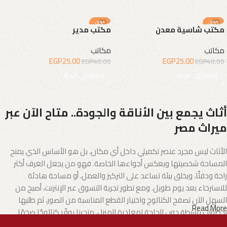
-38%
-38%
مكتب شاسية معدن
مكتب مدير
مكاتب
مكاتب
EGP
25.00
EGP
25.00
EGP
40.00
EGP
40.00
إضافة إلى السلة
إضافة إلى السلة
أثاث يجمع بين الأناقة والجودة.. متاح الآن عبر
ميراث مصر
الأثاث ليس مجرد عنصر تكميلي داخل أي مكان، بل هو الأساس الذي يمنح
المساحة شخصيتها ويعكس أجواءها الخاصة. فهو من يجعل الغرف أكثر
راحة ودفئًا، ويخلق بيئة تساعد على التركيز والعمل، أو مساحة هادئة
للاسترخاء بعد يوم طويل. ومع تطور تجربة التسوق عبر الإنترنت، أصبح من
السهل الآن تصفح الكتالوج واختيار القطع المناسبة من الصور، ثم طلبها
Read More
بخطوات بسيطة دون الحاجة لمغادرة المنزل. متجرنا يوفّر كتالوجًا ضخمًا
يشمل الأثاث المنزلي وكذلك الأثاث المكتبي بتنوع يناسب مختلف الأذواق