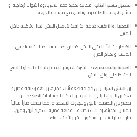
تفصيل حسب الطلب:
إمكانية تحديد حجم النيش، نوع الأبواب (زجاجية أو
خشبية)، وعدد الضلف بما يتناسب مع مساحة الغرفة.
التوصيل والتركيب:
خدمة احترافية لتوصيل النيش الجرار وتركيبه داخل
المنزل.
الضمان:
غالباً ما يأتي النيش بضمان ضد عيوب الصناعة سواء في
الخشب أو نظام الجرار.
الصيانة والتجديد:
بعض الشركات توفر خدمة إعادة الطلاء أو التلميع
للحفاظ على رونق النيش.
إن
النيش الجرار
ليس مجرد قطعة أثاث عملية، بل هو إضافة عصرية
تعكس الذوق الراقي وتوفر حلولاً ذكية للمساحات الصغيرة. فهو
يجمع بين التصميم الأنيق وسهولة الاستخدام، مما يجعله خياراً مثالياً
للمنازل الحديثة. إذا كنت تبحث عن قطعة عملية بتصميم أنيق ومرن،
فإن اختيار نيش جرار سيكون القرار الأمثل لبيتك.