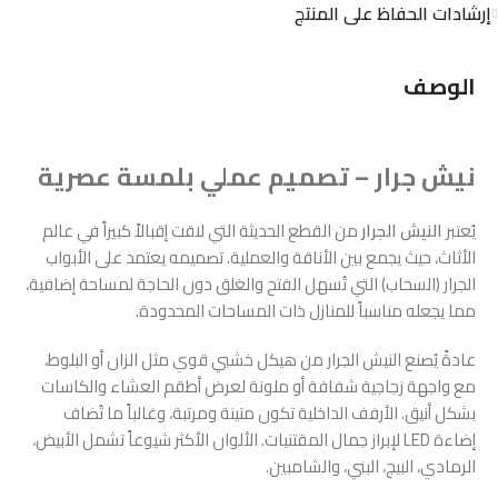
إرشادات الحفاظ على المنتج
الوصف
نيش جرار – تصميم عملي بلمسة عصرية
يُعتبر
النيش الجرار
من القطع الحديثة التي لاقت إقبالاً كبيراً في عالم
الأثاث، حيث يجمع بين الأناقة والعملية. تصميمه يعتمد على الأبواب
الجرار (السحاب) التي تُسهل الفتح والغلق دون الحاجة لمساحة إضافية،
مما يجعله مناسباً للمنازل ذات المساحات المحدودة.
عادةً يُصنع النيش الجرار من هيكل خشبي قوي مثل الزان أو البلوط،
مع واجهة زجاجية شفافة أو ملونة لعرض أطقم العشاء والكاسات
بشكل أنيق. الأرفف الداخلية تكون متينة ومرتبة، وغالباً ما تُضاف
إضاءة LED لإبراز جمال المقتنيات. الألوان الأكثر شيوعاً تشمل الأبيض،
الرمادي، البيج، البني، والشامبين.