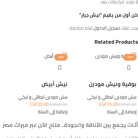
لا توجد مراجعات بعد.
كن أول من يقيم “نيش جرار”
يجب عليك
تسجيل الدخول
لنشر مراجعة.
Related Products
-38%
-38%
بوفية ونيش مودرن
نيش أبيض
نيش مودرن ايطالي و تركي
نيش مودرن ايطالي و تركي
EGP
25.00
EGP
25.00
EGP
40.00
EGP
40.00
إضافة إلى السلة
إضافة إلى السلة
أثاث يجمع بين الأناقة والجودة.. متاح الآن عبر ميراث مصر