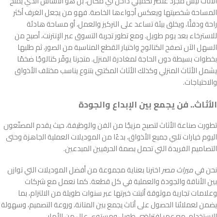
الأثاث ليس مجرد عنصر تكميلي داخل أي مكان، بل هو الأساس الذي يمنح
المساحة شخصيتها ويعكس أجواءها الخاصة. فهو من يجعل الغرف أكثر
راحة ودفئًا، ويخلق بيئة تساعد على التركيز والعمل، أو مساحة هادئة
للاسترخاء بعد يوم طويل. ومع تطور تجربة التسوق عبر الإنترنت، أصبح من
السهل الآن تصفح الكتالوج واختيار القطع المناسبة من الصور، ثم طلبها
بخطوات بسيطة دون الحاجة لمغادرة المنزل. متجرنا يوفّر كتالوجًا ضخمًا
يشمل الأثاث المنزلي وكذلك الأثاث المكتبي بتنوع يناسب مختلف الأذواق
والاحتياجات.
الأثاث.. فن يجمع بين الإبداع والجودة
تطورت صناعة الأثاث لتصبح مزيجًا من الفن والوظيفة، حيث يقدم المصنّعون
اليوم خيارات تلبي جميع الأذواق، بدءًا من الموديلات العملية الجاهزة وحتى
التصاميم الفريدة التي تحمل بصمة الحرفيين المبدعين.
نحن في
ميراث مصر
اخترنا بعناية مجموعة من أفضل الموديلات التي توازن
بين الأناقة والجودة والعملية في كل قطعة. كما نعمل مع شركات
وعلامات تجارية موثوقة أثبتت خبرتها عبر سنوات طويلة من الالتزام، بما
يضمن لعملائنا الحصول على أثاث يجمع بين المتانة، وروعة التصميم، وسهولة
الاستخدام، مع عمر افتراضي طويل ومستوى عالٍ من الأمان.