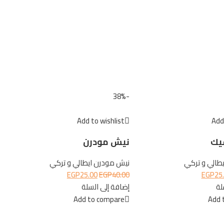
-38%
Add to wishlist
Add 
يك
نيش مودرن
طالي و تركي
نيش مودرن ايطالي و تركي
EGP
25.00
EGP
40.00
EGP
25
لة
إضافة إلى السلة
Add to compare
Add 