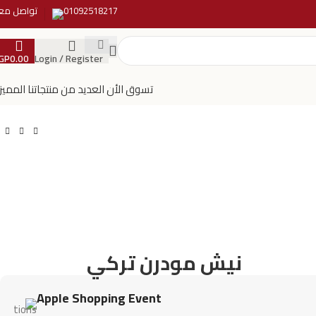
01092518217
تواصل معن
GP
0.00
Login / Register
تسوق الأن العديد من منتجاتنا المميز
نيش مودرن تركي
Apple Shopping Event