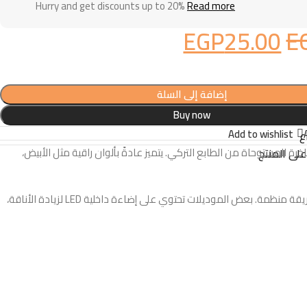
Hurry and get discounts up to 20%
Read more
EGP
25.00
E
إضافة إلى السلة
Buy now
Add to wishlist
ع
 المستوحاة من الطابع التركي. يتميز عادةً بألوان راقية مثل الأبيض،
لى المنتج
عادةً يأتي النيش المودرن التركي بأحجام متنوعة بثلاث أو أربع ضلف، مع واجهة زجاجية أنيقة وأرفف داخلية قوية تسمح بعرض أطقم العشاء والكاسات بطريقة منظمة. بعض الموديلات تحتوي على إضاءة داخلية LED لزيادة الأناقة،