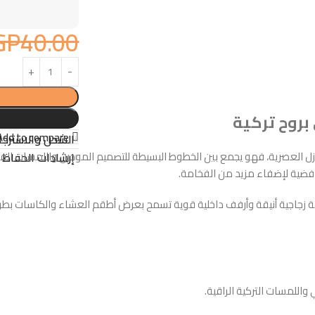
GP
40.00
روح تركية
Add to compare
الشحن والاسترجا
 العصرية، فهو يجمع بين الخطوط البسيطة للتصميم المودرن واللمسات الفاخرة
إرشادات الحفاظ ع
أو فضية لإضفاء مزيد من الفخامة.
واللمسات التركية الراقية.