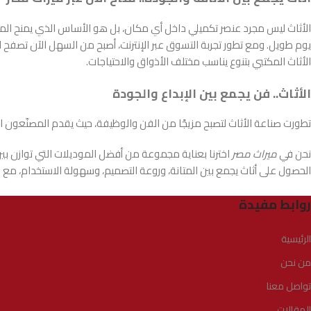
الأثاث ليس مجرد عنصر تكميلي داخل أي مكان، بل هو الأساس الذي يمنح المس
يوم طويل. ومع تطور تجربة التسوق عبر الإنترنت، أصبح من السهل الآن تصفح الك
الأثاث المكتبي بتنوع يناسب مختلف الأذواق والاحتياجات.
الأثاث.. فن يجمع بين الإبداع والجودة
تطورت صناعة الأثاث لتصبح مزيجًا من الفن والوظيفة، حيث يقدم المصنّعون الي
نحن في
ميراث مصر
اخترنا بعناية مجموعة من أفضل الموديلات التي توازن بي
الحصول على أثاث يجمع بين المتانة، وروعة التصميم، وسهولة الاستخدام، م
روابط مفيدة
الرئيسية
من نحن
تواصل معنا
المقالات