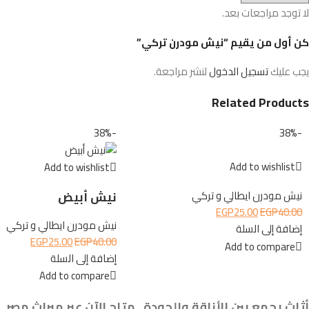
لا توجد مراجعات بعد.
كن أول من يقيم “نيش مودرن تركي”
يجب عليك
تسجيل الدخول
لنشر مراجعة.
Related Products
-38%
-38%
Add to wishlist
Add to wishlist
نيش أبيض
نيش مودرن ايطالي و تركي
EGP
25.00
EGP
40.00
نيش مودرن ايطالي و تركي
إضافة إلى السلة
EGP
25.00
EGP
40.00
Add to compare
إضافة إلى السلة
Add to compare
أثاث يجمع بين الأناقة والجودة.. متاح الآن عبر ميراث مصر