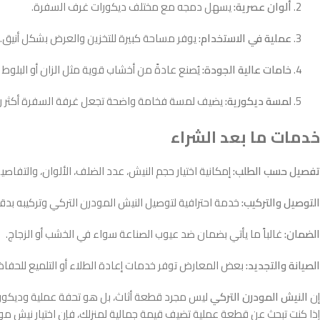
ألوان عصرية:
يسهل دمجه مع مختلف ديكورات غرف السفرة.
عملية في الاستخدام:
يوفر مساحة كبيرة للتخزين والعرض بشكل أنيق.
خامات عالية الجودة:
يُصنع عادةً من أخشاب قوية مثل الزان أو البلوط
لمسة ديكورية:
يضيف لمسة فخامة واضحة تجعل غرفة السفرة أكثر رقي
خدمات ما بعد الشراء
تفصيل حسب الطلب:
إمكانية اختيار حجم النيش، عدد الضلف، الألوان، والتفا
التوصيل والتركيب:
خدمة احترافية لتوصيل النيش المودرن التركي وتركيبه بدقة
الضمان:
غالباً ما يأتي بضمان ضد عيوب الصناعة سواء في الخشب أو الزجاج.
الصيانة والتجديد:
بعض المعارض توفر خدمات إعادة الطلاء أو التلميع للحفاظ
إن
النيش المودرن التركي
ليس مجرد قطعة أثاث، بل هو تحفة عملية وديكورية
إذا كنت تبحث عن قطعة عملية تضيف قيمة جمالية لمنزلك، فإن اختيار نيش مود