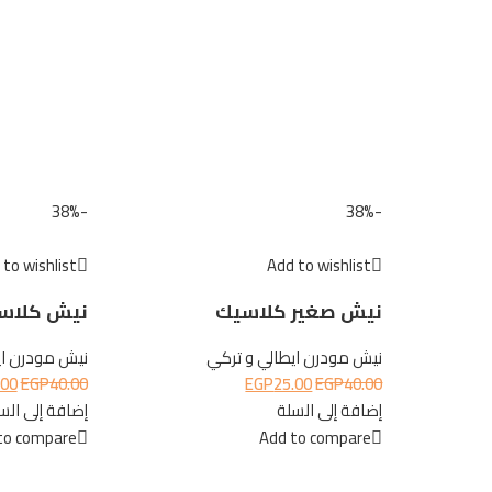
-38%
-38%
to wishlist
Add to wishlist
نيش صغير كلاسيك
نيش كلاس
نيش مودرن ايطالي و تركي
نيش مودرن اي
.00
EGP
40.00
EGP
25.00
EGP
40.00
إضافة إلى السلة
إضافة إلى الس
to compare
Add to compare