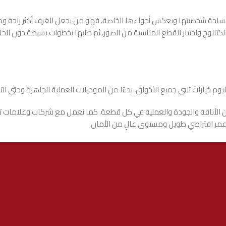
احة شخصيتها ويعكس أجواءها الخاصة. فهو من يجعل الغرف أكثر راحة ودفئًا،
تالوج واختيار القطع المناسبة من الصور، ثم طلبها بخطوات بسيطة دون الحاجة 
وم خيارات تلبي جميع الأذواق، بدءًا من الموديلات العملية الجاهزة وحتى ال
ن الأناقة والجودة والعملية في كل قطعة. كما نعمل مع شركات وعلامات تجاري
ع عمر افتراضي طويل ومستوى عالٍ من الأمان.