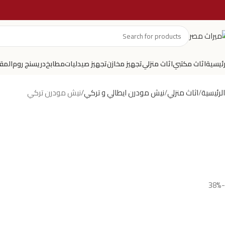
رئيسية
اثاث مكتبي
اثاث منزلي
تجهيز مخازن
تجهيز صيدليات
مطابخ
دريسنج روم
المق
الرئيسية
اثاث منزلي
نيش مودرن ايطالي و تركي
نيش مودرن تركي
-38%