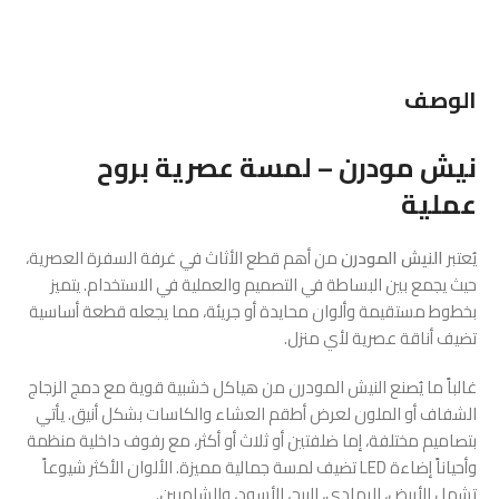
الوصف
نيش مودرن – لمسة عصرية بروح
عملية
يُعتبر
النيش المودرن
من أهم قطع الأثاث في غرفة السفرة العصرية،
حيث يجمع بين البساطة في التصميم والعملية في الاستخدام. يتميز
بخطوط مستقيمة وألوان محايدة أو جريئة، مما يجعله قطعة أساسية
تضيف أناقة عصرية لأي منزل.
غالباً ما يُصنع النيش المودرن من هياكل خشبية قوية مع دمج الزجاج
الشفاف أو الملون لعرض أطقم العشاء والكاسات بشكل أنيق. يأتي
بتصاميم مختلفة، إما ضلفتين أو ثلاث أو أكثر، مع رفوف داخلية منظمة
وأحياناً إضاءة LED تضيف لمسة جمالية مميزة. الألوان الأكثر شيوعاً
تشمل الأبيض، الرمادي، البيج، الأسود، والشامبين.