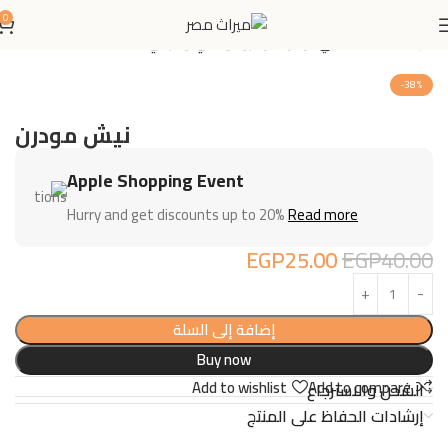
0
الرئيسية
اثاث منزلي
نيش مودرن ايطالي و تركي
-38%
نيش مودرن
Apple Shopping Event
Hurry and get discounts up to 20%
Read more
EGP
25.00
EGP
40.00
إضافة إلى السلة
Buy now
Add to wishlist
Add to compare
الشحن والاسترجاع
إرشادات الحفاظ على المنتج