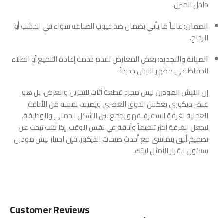
داخل المنزل.
الضمان:
غالباً ما يأتي بضمان ضد عيوب الصناعة سواء في الخشب أو
الزجاج.
الصيانة والتجديد:
بعض المعارض تقدم خدمة إعادة التلميع أو الطلاء
للحفاظ على مظهر النيش جديداً.
إن
النيش المودرن
ليس مجرد قطعة أثاث للتخزين والعرض، بل هو
عنصر ديكوري يعكس الذوق العصري ويضيف لمسة من الأناقة
العملية لغرفة السفرة. فهو يجمع بين الشكل الجمالي والوظيفة،
ليجعل الغرفة أكثر تنظيماً وأناقة في نفس الوقت. إذا كنت تبحث عن
تصميم أنيق يتماشى مع أحدث صيحات الديكور، فإن اختيار نيش مودرن
سيكون القرار الأمثل لبيتك.
Customer Reviews