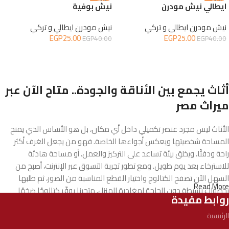
ايطالي نيش مودرن
نيش بوفية
نيش مودرن ايطالي و تركي
نيش مودرن ايطالي و تركي
EGP
25.00
EGP
25.00
EGP
40.00
EGP
40.00
إضافة إلى السلة
إضافة إلى السلة
أثاث يجمع بين الأناقة والجودة.. متاح الآن عبر
ميراث مصر
الأثاث ليس مجرد عنصر تكميلي داخل أي مكان، بل هو الأساس الذي يمنح
المساحة شخصيتها ويعكس أجواءها الخاصة. فهو من يجعل الغرف أكثر
راحة ودفئًا، ويخلق بيئة تساعد على التركيز والعمل، أو مساحة هادئة
للاسترخاء بعد يوم طويل. ومع تطور تجربة التسوق عبر الإنترنت، أصبح من
السهل الآن تصفح الكتالوج واختيار القطع المناسبة من الصور، ثم طلبها
Read More
بخطوات بسيطة دون الحاجة لمغادرة المنزل. متجرنا يوفّر كتالوجًا ضخمًا
روابط مفيدة
يشمل الأثاث المنزلي وكذلك الأثاث المكتبي بتنوع يناسب مختلف الأذواق
والاحتياجات.
الرئيسية