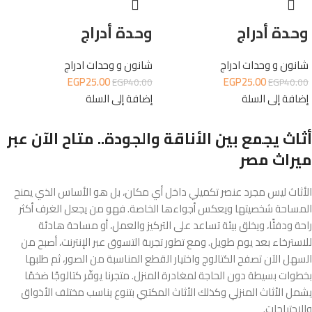
وحدة أدراج
وحدة أدراج
شانون و وحدات ادراج
شانون و وحدات ادراج
EGP
25.00
EGP
25.00
EGP
40.00
EGP
40.00
إضافة إلى السلة
إضافة إلى السلة
أثاث يجمع بين الأناقة والجودة.. متاح الآن عبر
ميراث مصر
الأثاث ليس مجرد عنصر تكميلي داخل أي مكان، بل هو الأساس الذي يمنح
المساحة شخصيتها ويعكس أجواءها الخاصة. فهو من يجعل الغرف أكثر
راحة ودفئًا، ويخلق بيئة تساعد على التركيز والعمل، أو مساحة هادئة
للاسترخاء بعد يوم طويل. ومع تطور تجربة التسوق عبر الإنترنت، أصبح من
السهل الآن تصفح الكتالوج واختيار القطع المناسبة من الصور، ثم طلبها
بخطوات بسيطة دون الحاجة لمغادرة المنزل. متجرنا يوفّر كتالوجًا ضخمًا
يشمل الأثاث المنزلي وكذلك الأثاث المكتبي بتنوع يناسب مختلف الأذواق
والاحتياجات.