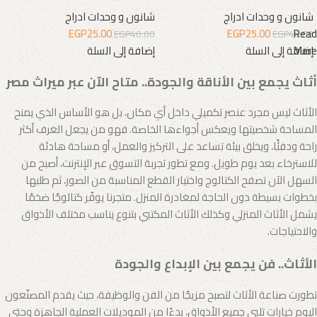
شانون و وحدات ادراج
شانون و وحدات ادراج
EGP
25.00
EGP
25.00
Read
EGP
40.00
EGP
40.00
More
إضافة إلى السلة
إضافة إلى السلة
أثاث يجمع بين الأناقة والجودة.. متاح الآن عبر ميراث مصر
الأثاث ليس مجرد عنصر تكميلي داخل أي مكان، بل هو الأساس الذي يمنح
المساحة شخصيتها ويعكس أجواءها الخاصة. فهو من يجعل الغرف أكثر
راحة ودفئًا، ويخلق بيئة تساعد على التركيز والعمل، أو مساحة هادئة
للاسترخاء بعد يوم طويل. ومع تطور تجربة التسوق عبر الإنترنت، أصبح من
السهل الآن تصفح الكتالوج واختيار القطع المناسبة من الصور، ثم طلبها
بخطوات بسيطة دون الحاجة لمغادرة المنزل. متجرنا يوفّر كتالوجًا ضخمًا
يشمل الأثاث المنزلي وكذلك الأثاث المكتبي بتنوع يناسب مختلف الأذواق
والاحتياجات.
الأثاث.. فن يجمع بين الإبداع والجودة
تطورت صناعة الأثاث لتصبح مزيجًا من الفن والوظيفة، حيث يقدم المصنّعون
اليوم خيارات تلبي جميع الأذواق، بدءًا من الموديلات العملية الجاهزة وحتى