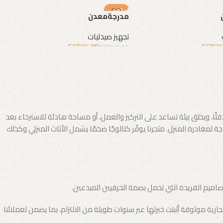
-38%
مدرجةمعدن
تجهيز صيدليات
EGP
25.00
EGP
25
EGP
40.00
لة
إضافة إلى السلة
 ويخلق بيئة تساعد على التركيز والعمل، أو مساحة هادئة للاسترخاء بعد
لمغادرة المنزل. متجرنا يوفّر كتالوجًا ضخمًا يشمل الأثاث المنزلي وكذلك
تصاميم الفريدة التي تحمل بصمة الحرفيين المبدعين.
ة موثوقة أثبتت خبرتها عبر سنوات طويلة من الالتزام، بما يضمن لعملائنا