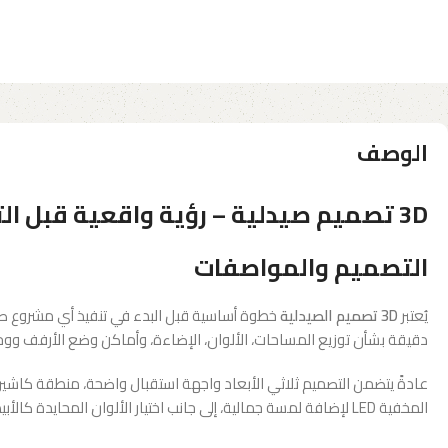
الوصف
3D تصميم صيدلية – رؤية واقعية قبل التنفيذ
التصميم والمواصفات
يُعتبر
3D تصميم الصيدلية
خطوة أساسية قبل البدء في تنفيذ أي مشروع صيدلي
دقيقة بشأن توزيع المساحات، الألوان، الإضاءة، وأماكن وضع الأرفف وو
عادةً يتضمن التصميم ثلاثي الأبعاد واجهة استقبال واضحة، منطقة كاشير
المخفية LED لإضافة لمسة جمالية، إلى جانب اختيار الألوان المحايدة كالأبيض والرمادي مع لمسات من الأخضر أو الأزرق لربط التصميم بالطابع الطبي.