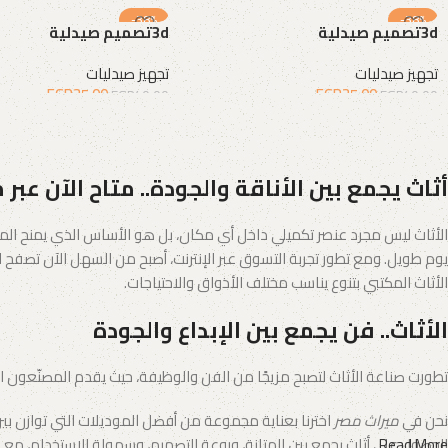
-38%
-38%
3dتصميم صيدلية
3dتصميم صيدلية
تجهيز صيدليات
تجهيز صيدليات
EGP
25.00
EGP
25.00
EGP
40.00
EGP
40.00
إضافة إلى السلة
إضافة إلى السلة
أثاث يجمع بين الأناقة والجودة.. متاح الآن عبر 
الأثاث ليس مجرد عنصر تكميلي داخل أي مكان، بل هو الأساس الذي يمنح المس
يوم طويل. ومع تطور تجربة التسوق عبر الإنترنت، أصبح من السهل الآن تصفح الك
الأثاث المكتبي بتنوع يناسب مختلف الأذواق والاحتياجات.
الأثاث.. فن يجمع بين الإبداع والجودة
تطورت صناعة الأثاث لتصبح مزيجًا من الفن والوظيفة، حيث يقدم المصنّعون الي
نحن في
ميراث مصر
اخترنا بعناية مجموعة من أفضل الموديلات التي توازن بي
Read More
الحصول على أثاث يجمع بين المتانة، وروعة التصميم، وسهولة الاستخدام، م