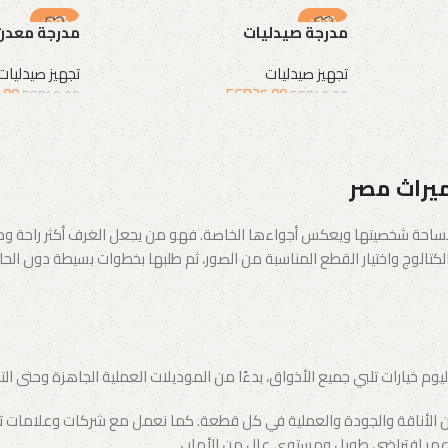
-38%
-38%
مدرجة صيدليات
مدرجة معدن
تجهيز صيدليات
تجهيز صيدليات
.00
EGP
25.00
EGP
40.00
EGP
40.00
إضافة إلى السلة
إضافة إلى الس
ميراث مصر
احة شخصيتها ويعكس أجواءها الخاصة. فهو من يجعل الغرف أكثر راحة ودفئًا،
تالوج واختيار القطع المناسبة من الصور، ثم طلبها بخطوات بسيطة دون الحاجة 
وم خيارات تلبي جميع الأذواق، بدءًا من الموديلات العملية الجاهزة وحتى ال
ن الأناقة والجودة والعملية في كل قطعة. كما نعمل مع شركات وعلامات تجاري
ع عمر افتراضي طويل ومستوى عالٍ من الأمان.