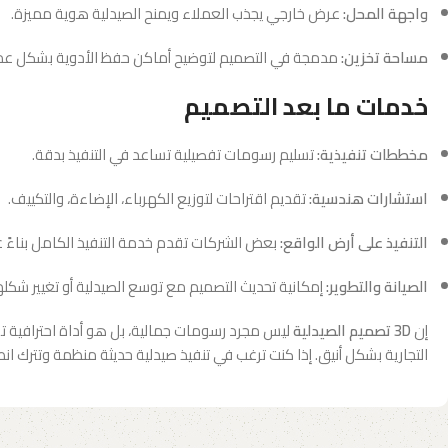
واجهة المحل:
عرض خارجي يجذب العملاء ويمنح الصيدلية هوية مميزة.
مساحة تخزين:
مدمجة في التصميم لتوضيح أماكن حفظ الأدوية بشكل عم
خدمات ما بعد التصميم
مخططات تنفيذية:
تسليم رسومات تفصيلية تساعد في التنفيذ بدقة.
استشارات هندسية:
تقديم اقتراحات لتوزيع الكهرباء، الإضاءة، والتكييف.
التنفيذ على أرض الواقع:
بعض الشركات تقدم خدمة التنفيذ الكامل بناءً على
الصيانة والتطوير:
إمكانية تحديث التصميم مع توسع الصيدلية أو تغيير شكلها
إن
3D تصميم الصيدلية
ليس مجرد رسومات جمالية، بل هو أداة احترافية تس
التجارية بشكل أنيق. إذا كنت ترغب في تنفيذ صيدلية حديثة منظمة وتترك انطباعاً قوياً لدى عمل