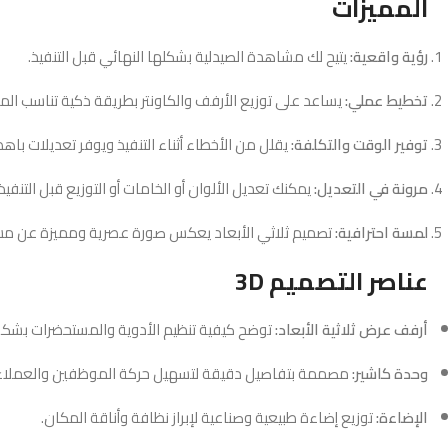
المميزات
رؤية واقعية:
يتيح لك مشاهدة الصيدلية بشكلها النهائي قبل التنفيذ.
تخطيط عملي:
يساعد على توزيع الأرفف والكاونتر بطريقة ذكية تناسب الم
توفير الوقت والتكلفة:
يقلل من الأخطاء أثناء التنفيذ ويوفر تعديلات باهظة
مرونة في التعديل:
يمكنك تعديل الألوان أو الخامات أو التوزيع قبل التنفيذ
لمسة احترافية:
تصميم ثلاثي الأبعاد يعكس صورة عصرية ومميزة عن م
عناصر التصميم 3D
أرفف عرض ثلاثية الأبعاد:
توضح كيفية تنظيم الأدوية والمستحضرات بشك
وحدة كاشير:
مصممة بتفاصيل دقيقة لتسهيل حركة الموظفين والعملاء
الإضاءة:
توزيع إضاءة طبيعية وصناعية لإبراز نظافة وأناقة المكان.