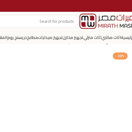
رئيسية
اثاث مكتبي
اثاث منزلي
تجهيز مخازن
تجهيز صيدليات
مطابخ
دريسنج روم
المق
الرئيسية
تجهيز صيدليات
3d تصميم صيدليه
-38%